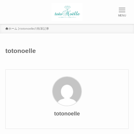
MENU
ホーム
totonoelleの執筆記事
totonoelle
totonoelle